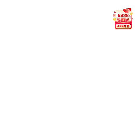
4、团队配合不可忽视
虽然这是一场个人对决，但团队配合依然是成功赛事
中的关键因素之一。在一些情况下，即使是单打独
斗，也需要团队背后的支持。从教练到队友，每一个
环节都可能直接影响到最终结果。在准备阶段，教练
组制定合理战略，并根据双方特点给予指导，这是无
形中的助力。
此外，在赛事过程中，如果存在双打或团体项目，那
么队友间默契配合就显得尤为重要。这要求每个成员
了解彼此优势并相互补充，以形成强大的整体实力。
然而，即使是在单打项目中，与教练沟通互动同样重
要，因为教练可以根据现场情况做出即时调整建议，
为选手提供新的视角和思路，从而帮助其更好地应对