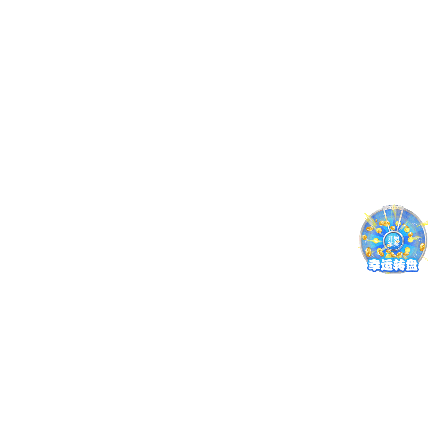
而文班凭借其冷静头脑，在面对困难局面时总能保持
镇定；而弗拉格则以坚定意志著称，即便处于劣势也
不轻言放弃。他们克服压力的方法各有不同，却都有
效提升了他们在赛场上的表现。
此外，自我暗示也是增强心理素质的一种方法。在比
赛前，两位选手往往会进行自我鼓励，通过正面的语
言来激励自己。这种方法帮他们在关键时刻增强信
心，有助于稳定情绪，使技能得到最佳发挥。
3、战术运用与灵活应变
战术运用是决定比赛胜负的重要因素之一。在这场对
决中，文班与弗拉格各自采用了不同风格的战术策
略，其中体现出的灵活应变能力尤为突出。文班善于
利用他的快速移动以及变化多端的打法来打乱对手节