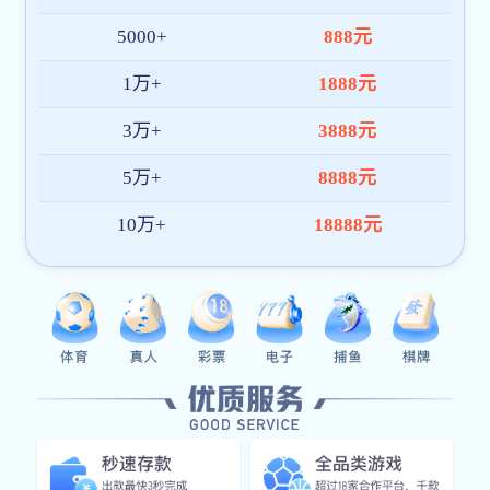
1、朱荣振的职业成就
作为杭州经纬的重要领军人物，朱荣振在过去几年中
取得了令人瞩目的职业成就。他凭借出色的商业头脑
和敏锐的市场洞察力，将公司带入了一个新的发展阶
段。通过一系列战略决策，他不仅增强了公司的核心
竞争力，还成功开拓了新的市场领域。
他的领导下，公司在科技创新方面不断取得突破。例
如，在人工智能、大数据等前沿技术领域，朱荣振带
领团队积极布局，使得公司在行业内树立了良好的口
碑。这些成就不仅为公司创造了可观的经济效益，也
为员工提供了广阔的发展空间。
此外，朱荣振也注重企业文化建设，他倡导开放、包