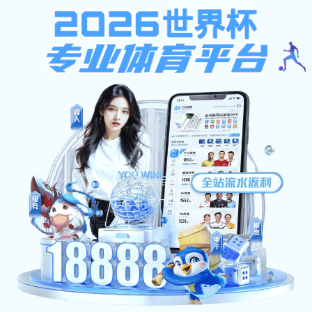
注册入口
全天更新 ·
米兰官网
赛事
实时同步
无论您身在何处，
米兰官网APP
为您带来高速、高
清、稳定的观赛体验。
下载客户端
网页端访问