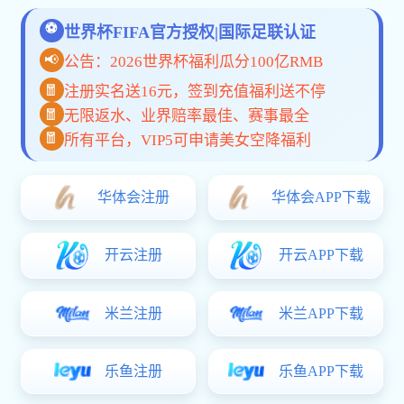
祝杭州经纬朱荣振生日快乐愿他在
新的一岁里事业更上一层楼