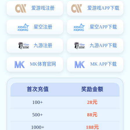
2026-06-18 00:23
37 次阅读
首页
/
体育动态
在这篇文章中，我们将围绕“祝杭州经纬朱荣振生日快
乐，愿他在新的一岁里事业更上一层楼”这一主题展开
深入讨论。我们从多个角度探讨朱荣振的职业成就、
领导能力、个人魅力以及未来展望。首先，我们会回
顾他过去的成功案例，分析他的管理风格与团队建
设；接着，我们将关注他的影响力及其对行业发展的
推动作用；随后，我们还将探讨他在个人成长和自我
提升方面的努力；最后，结合未来的发展趋势，为朱
荣振送上最诚挚的祝福，希望他能够在新的一岁中实
现更大的突破和飞跃。