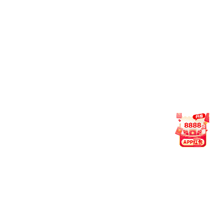
此外，他还积极参与社会公益活动，通过各种慈善项
目回馈社会。这种责任感不仅提升了公司的品牌形
象，也让更多人了解到了他的理念和价值观。正因如
此，他逐渐成为业界内外公认的榜样，有效地扩大了
自己的影响力。
然而，仅有个人魅力是不够的。在商业环境中，实时
应对变化也是至关重要的一环。朱荣振凭借敏锐的洞
察力，总是能预见行业趋势，把握机遇，实现快速转
型。这使得他在业内建立起良好的声誉，并成为其他
企业学习模仿的重要对象。
4、未来展望与祝福
站在新的一岁起点上，我们对未来充满期待。随着科
技的发展和市场环境变化日趋复杂，如何继续保持竞